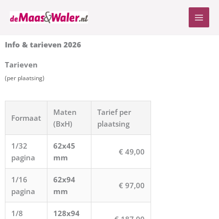
Ga
naar
de
inhoud
Info & tarieven 2026
Tarieven
(per plaatsing)
Maten
Tarief per
Formaat
(BxH)
plaatsing
1/32
62x45
€ 49,00
pagina
mm
1/16
62x94
€ 97,00
pagina
mm
1/8
128x94